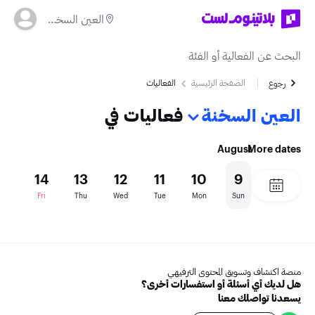
العين السخنة
الصفحة الرئيسية
الفعاليات
رجوع
العين السخنة
فعاليات في
August
More dates
15
14
13
12
11
10
9
Sat
Fri
Thu
Wed
Tue
Mon
Sun
منصة اكتشاف وتسويق المحتوى الترفيهي
هل لديك أي أسئلة أو استفسارات أخرى؟
يسعدنا تواصلك معنا