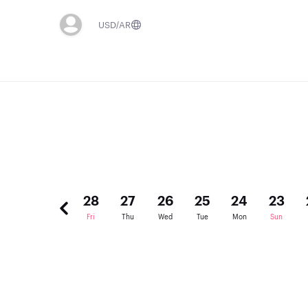
USD
AR
30
29
28
27
26
25
24
23
Sun
Sat
Fri
Thu
Wed
Tue
Mon
Sun