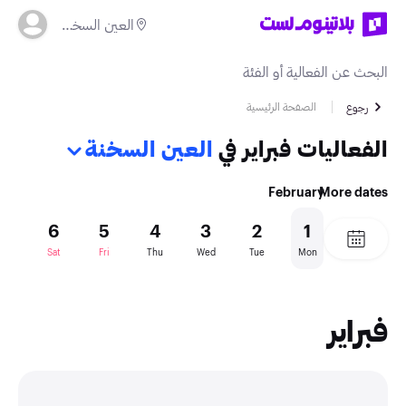
العين السخنة
الصفحة الرئيسية
رجوع
الفعاليات فبراير في
العين السخنة
February
More dates
7
6
5
4
3
2
1
un
Sat
Fri
Thu
Wed
Tue
Mon
فبراير