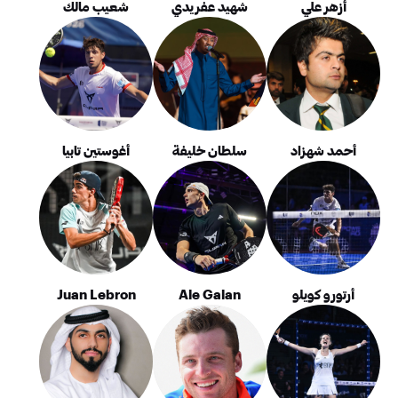
أزهر علي
شهيد عفريدي
شعيب مالك
أحمد شهزاد
سلطان خليفة
أغوستين تابيا
أرتورو كويلو
Ale Galan
Juan Lebron