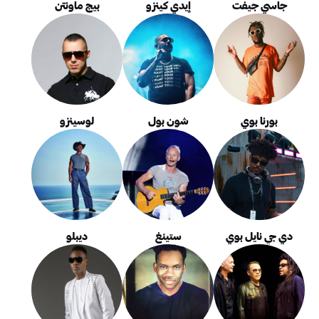
جاسي جيفت
إيدي كينزو
بيج ماونتن
بورنا بوي
شون بول
لوسينزو
دي جي نايل بوي
ستينغ
ديبلو