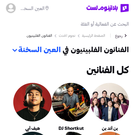
العين السخنة
الصفحة الرئيسية
نجوم الحدث
الفنانون الفلبينيون
رجوع
الفنانون الفلبينيون في
العين السخنة
كل الفنانين
بن أند بن
DJ Shortkut
هيف أبي