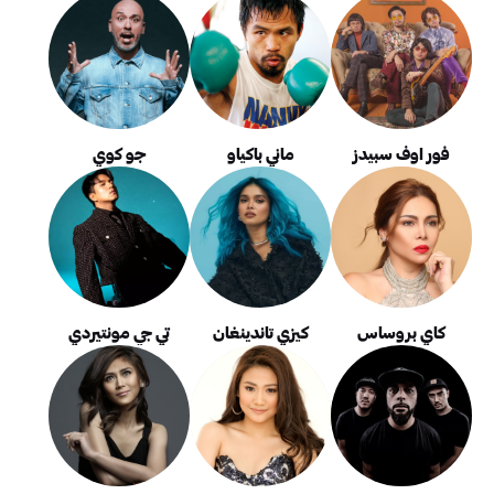
فور اوف سبيدز
ماني باكياو
جو كوي
كاي بروساس
كيزي تاندينغان
تي جي مونتيردي